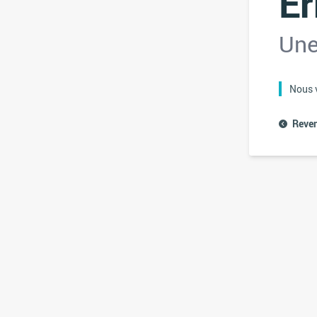
Er
Une
Nous v
Reven